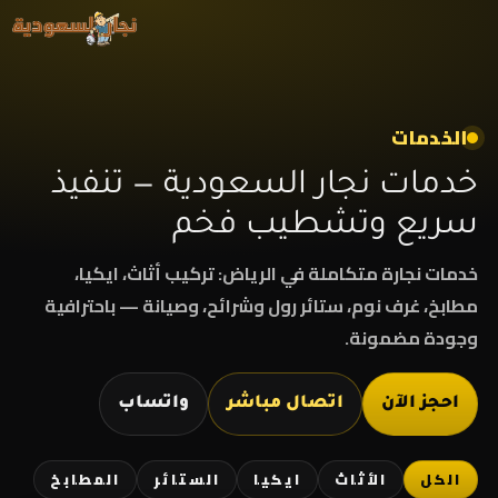
خطي
لى
لمحتوى
الخدمات
خدمات نجار السعودية — تنفيذ
سريع وتشطيب فخم
خدمات نجارة متكاملة في الرياض: تركيب أثاث، ايكيا،
مطابخ، غرف نوم، ستائر رول وشرائح، وصيانة — باحترافية
وجودة مضمونة.
احجز الآن
اتصال مباشر
واتساب
الكل
الأثاث
ايكيا
الستائر
المطابخ