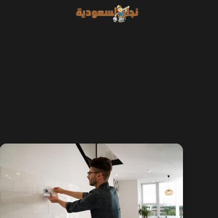
خطي
لى
لمحتوى
نجار
تركيب
مطابخ
ايكيا