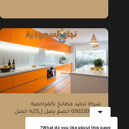
شركة
تجليد
مطابخ
بالمزاحمية
0502209026
خصم
يصل
ل25%
شركة تجليد مطابخ بالمزاحمية
اتصل
0502209026 خصم يصل ل25% اتصل
الان
الان
What do you like about this page?