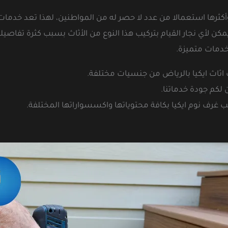
وأكثرها استعمالا من عدد لا حصر له من المواطنين، لهذا تعد خدمات 
كن لأي نجار القيام بتركيب هذا النوع من الأثاث بسبب كثرة تفاصيله،
خدمات متميزة.
ب اثاث ايكيا بالرياض من جنسيات مختلفة.
لكم جودة خدماتنا.
غرف نوم ايكيا بكافة محتوياتها واكسسواراتها المختلفة.