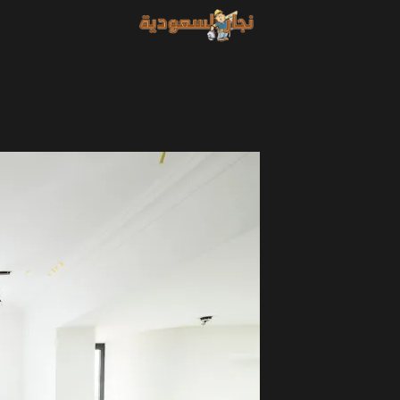
خطي
لى
لمحتوى