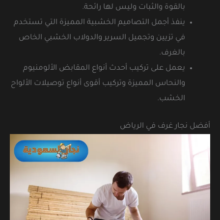
بالقوة والثبات وليس لها رائحة.
ينفذ أجمل التصاميم الخشبية المميزة التي تستخدم
في تزيين وتجميل السرير والدولاب الخشبي الخاص
بالغرف.
يعمل على تركيب أحدث أنواع المقابض الألومنيوم
والنحاس المميزة وتركيب أقوى أنواع توصيلات الألواح
الخشب.
أفضل نجار غرف في الرياض