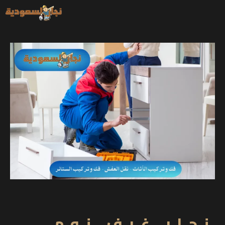
خطي
لى
لمحتوى
نجار غرف نوم