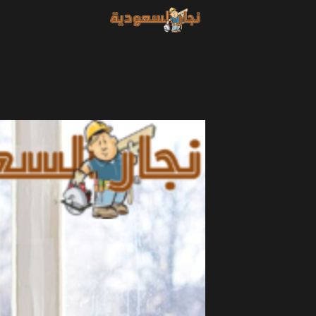
خطي
لى
لمحتوى