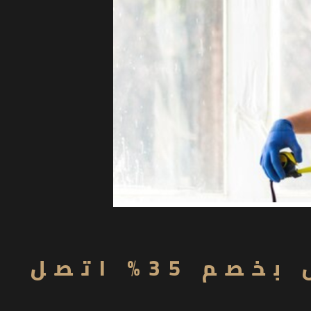
شركة تركيب ستائر رول بالرياض بخصم 35% اتصل