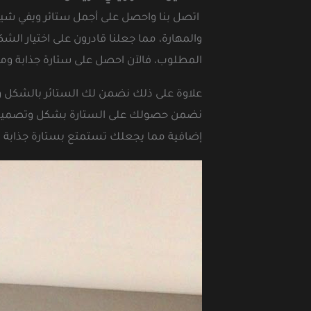
اتصل بنا واحصل على أجمل ستائر ويفي شيفون
والمهارة، مما جعلنا قادرون على اختيار ا
المطلوب، فالآن احصل على ستارة جذابة ومم
علاوة على ذلك نضمن لك الستائر بالشكل وا
نضمن حصولك على الستارة بشكل وتصميم را
إضافية مما يجعلك تستمتع بستارة جذابة بج