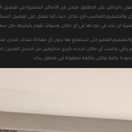
 بالرياض على الإطلاق، فنحن من الأماكن المتميزة في تفصيل الست
لشكل والتصميم المناسب لأي مكان، حيث أننا نعمل على تفصيل الست
يزة لن تجد في جودتها في أي مكان، وسوف نقوم بتركيبها بكل سه
لتصميم المميز حتى تستمتع بها بدون أي معاناة عندك، فنحن نعدك 
قي يناسب أي مكان تحدده بأيدي محترفين من أحسن الفنيين داخ
ودة عالية، ولكن بتكلفة معقولة في متناول يدك.