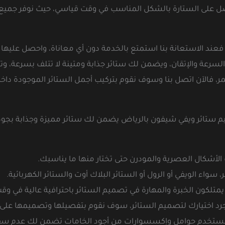
صل على الستارة بالشكل المناسب في وقت قياسي، حيث نوفر جميع أ
 فعند الاستعانة بنا استمتع بالخدمة دون أي معاناة، واحصل عليه
عة والإتقان، ويضمن لك ستائر جذابة ومتينة لا تتلف بسرعة، وتتح
، فالآن اتصل بنا وسوف نقوم بتركيب أجمل الستائر الموجودة داخ
ئر ويفي شيفون بالرياض يضمن لك ستائر مميزة وجذابة بجودة ع
أشكال العصرية والمودرن حتى تختار منها ما يناسبك.
سواء الويفي أو الرول أو الستائر البلاك أوت والستائر الكهربائية.
تلكون الخبرة والمهارة في تصميم الستائر باحترافية عالية في و
جرد اختيارك لتصميم الستائر، سوف نقوم بتفصيلها وتصميمها عل
 نستخدم حوامل وإكسسوارات من أجود الخامات تضمن لك عدم سقو