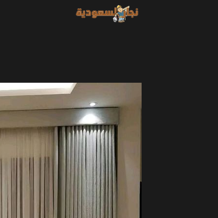
خطي
لى
لمحتوى