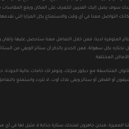
عدك سوف يصل إليك الفنيين للتعرف على المكان ورفع المقاسات ب
نك التواصل معنا في أي وقت والاستمتاع بكل المزايا التي نقدمها.
ر المتوفرة لدينا، فمن خلال التعامل معنا ستحصل عليها بإتقان وج
اره بكل سهولة، فمن الجدير بالذكر أن ستائر الويفي من الستائر ا
لأماكن المختلفة.
وان المتناسقة مع ديكور منزلك، ونوفر لك خامات عالية الجودة، حي
شيفون أو القطن أو ستائر ويفي بلاك أوت، لا تتردد واستمتع بالتع
اض
ا المميزة، فنحن جاهزون لمنحك ستارة جذابة لا مثيل لها في أي مكا