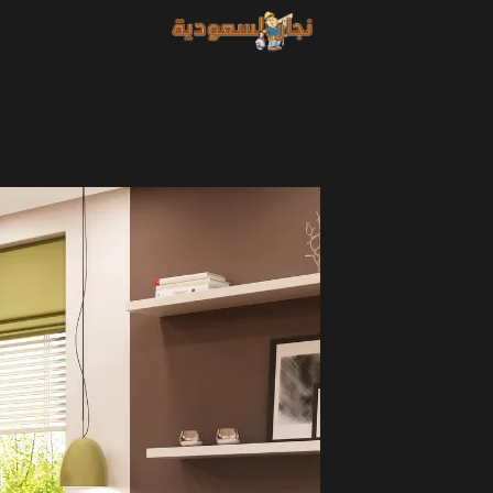
خطي
لى
لمحتوى