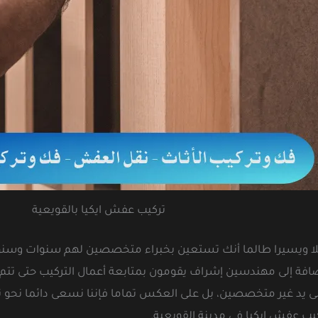
تركيب عفش ايكيا بالقويعية
لا ويسيرا طالما أنك تستعين بخبراء متخصصين لهم سنوات وسنوات 
افة إلى مهندسين إشراف يقومون بمتابعة أعمال التركيب حتى تتم با
لى يد غير متخصصين، بل على العكس تماما فإننا نسعى دائما نحو 
كيب عفش ايكيا في مدينة القويعية.