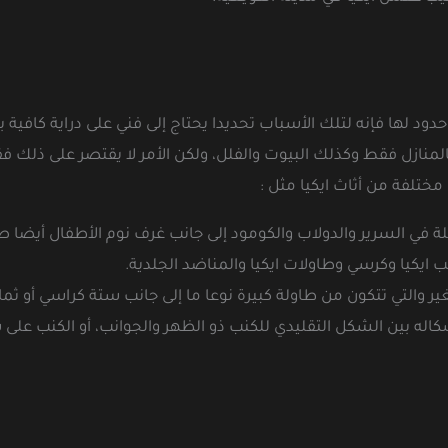
دود لها فإنه لتلك الأسباب تحديدا يحتاج إلى فني على دراية كافية 
ل فقط وكذلك البيوت والفلل، ولكن الأمر لا يقتصر على ذلك فقط ب
مختلفة من أثاث ايكيا مثل :
لة في السرير والدولاب والكومود إلى جانب غرف نوم الأطفال أيضا 
ايكيا وكرسي وطاولات ايكيا والمناضد الجلدية.
ر والتي تتكون من طاولة كبيرة نوعا ما إلى جانب ستة كراسي أو ث
بين الشكل التقليدي للكنب ذو الظهر والجوانب، أو الكنب على شكل حرف L أو عل