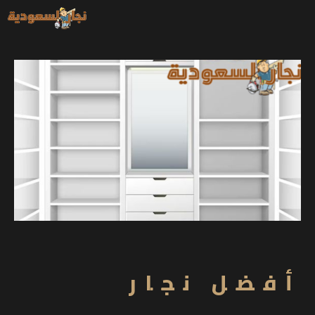
خطي
لى
لمحتوى
أفضل نجار